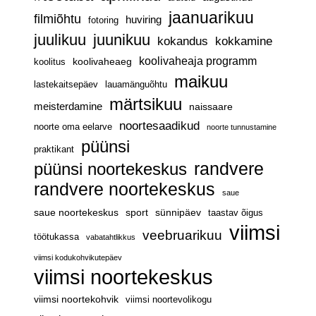
jaanuarikuu
filmiõhtu
huviring
fotoring
juulikuu
juunikuu
kokandus
kokkamine
koolivaheaja programm
koolivaheaeg
koolitus
maikuu
lastekaitsepäev
lauamänguõhtu
märtsikuu
meisterdamine
naissaare
noortesaadikud
noorte oma eelarve
noorte tunnustamine
püünsi
praktikant
püünsi noortekeskus
randvere
randvere noortekeskus
saue
saue noortekeskus
sport
sünnipäev
taastav õigus
viimsi
veebruarikuu
töötukassa
vabatahtlikkus
viimsi kodukohvikutepäev
viimsi noortekeskus
viimsi noortekohvik
viimsi noortevolikogu