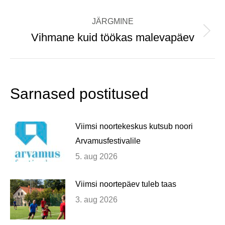
post:
JÄRGMINE
Vihmane kuid töökas malevapäev
Next
post:
Sarnased postitused
Viimsi noortekeskus kutsub noori
Arvamusfestivalile
5. aug 2026
Viimsi noortepäev tuleb taas
3. aug 2026