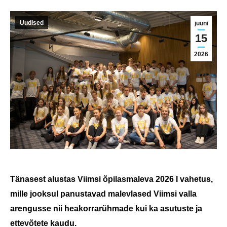
Uudised
juuni
15
2026
Tänasest alustas Viimsi õpilasmaleva 2026 I vahetus,
mille jooksul panustavad malevlased Viimsi valla
arengusse nii heakorrarühmade kui ka asutuste ja
ettevõtete kaudu.