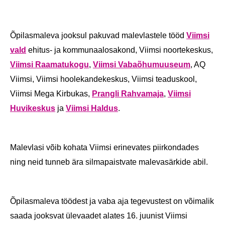
Õpilasmaleva jooksul pakuvad malevlastele tööd
Viimsi
vald
ehitus- ja kommunaalosakond, Viimsi noortekeskus,
Viimsi Raamatukogu
,
Viimsi Vabaõhumuuseum
, AQ
Viimsi, Viimsi hoolekandekeskus, Viimsi teaduskool,
Viimsi Mega Kirbukas,
Prangli Rahvamaja
,
Viimsi
Huvikeskus
ja
Viimsi Haldus
.
Malevlasi võib kohata Viimsi erinevates piirkondades
ning neid tunneb ära silmapaistvate malevasärkide abil.
Õpilasmaleva töödest ja vaba aja tegevustest on võimalik
saada jooksvat ülevaadet alates 16. juunist Viimsi