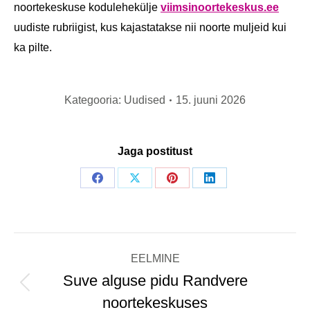
noortekeskuse kodulehekülje
viimsinoortekeskus.ee
uudiste rubriigist, kus kajastatakse nii noorte muljeid kui
ka pilte.
Kategooria:
Uudised
15. juuni 2026
Jaga postitust
Share
Share
Share
Share
on
on
on
on
Facebook
X
Pinterest
LinkedIn
Post
EELMINE
navigation
Suve alguse pidu Randvere
Previous
noortekeskuses