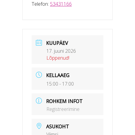
Telefon:
53431166
KUUPÄEV
17. juuni 2026
Lõppenud!
KELLAAEG
15:00 - 17:00
ROHKEM INFOT
Registreerimine
ASUKOHT
Viimsi