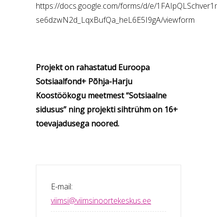
https://docs.google.com/forms/d/e/1FAIpQLSchve
se6dzwN2d_LqxBufQa_heL6E5I9gA/viewform
Projekt on rahastatud Euroopa
Sotsiaalfond+ Põhja-Harju
Koostöökogu meetmest “Sotsiaalne
sidusus” ning projekti sihtrühm on 16+
toevajadusega noored.
E-mail:
viimsi@viimsinoortekeskus.ee