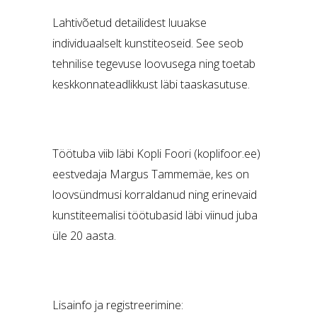
Lahtivõetud detailidest luuakse
individuaalselt kunstiteoseid. See seob
tehnilise tegevuse loovusega ning toetab
keskkonnateadlikkust läbi taaskasutuse.
Töötuba viib läbi Kopli Foori (koplifoor.ee)
eestvedaja Margus Tammemäe, kes on
loovsündmusi korraldanud ning erinevaid
kunstiteemalisi töötubasid läbi viinud juba
üle 20 aasta.
Lisainfo ja registreerimine: